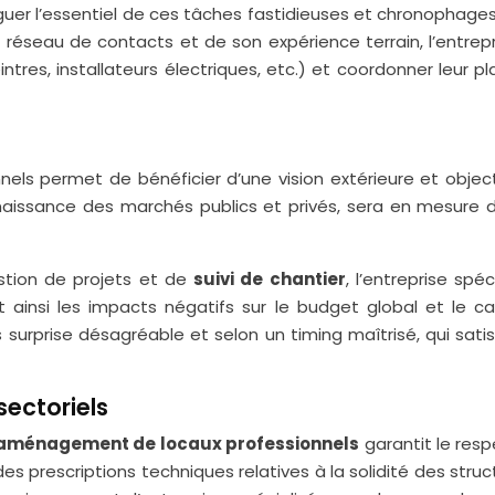
uer l’essentiel de ces tâches fastidieuses et chronophages
réseau de contacts et de son expérience terrain, l’entrepr
tres, installateurs électriques, etc.) et coordonner leur p
els permet de bénéficier d’une vision extérieure et object
onnaissance des marchés publics et privés, sera en mesure d
stion de projets et de
suivi de chantier
, l’entreprise spé
 ainsi les impacts négatifs sur le budget global et le cale
urprise désagréable et selon un timing maîtrisé, qui satisfe
ectoriels
aménagement de locaux professionnels
garantit le res
 des prescriptions techniques relatives à la solidité des struct