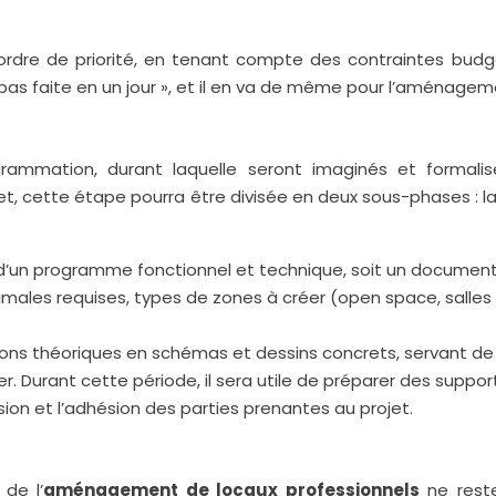
ar ordre de priorité, en tenant compte des contraintes budg
 pas faite en un jour », et il en va de même pour l’aménagem
ammation, durant laquelle seront imaginés et formalisé
ojet, cette étape pourra être divisée en deux sous-phases 
’un programme fonctionnel et technique, soit un document e
es requises, types de zones à créer (open space, salles d
ions théoriques en schémas et dessins concrets, servant de 
er. Durant cette période, il sera utile de préparer des supp
sion et l’adhésion des parties prenantes au projet.
 de l’
aménagement de locaux professionnels
ne reste